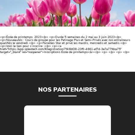
<p>École de printemps 2023</p> <p>Durée 5 semaines du 2 mai au 3 juin 2023</p>
<p>Nouveautés : Cours de groupe pour les Patinage Plus et Semi-Privés avec nos entraîneurs
qualifiés le vendredi.</p> <p>Parcelles Star et privé les mardis, mercredis et samedis.</p>
<p>Voici le lien pour s’inscrire :</p> <p><a
href="https://app.splextech.com/#/registration/7f46bf28-23f9-4661-af7d-3e7a77fdca75"
target="_blank" rel="noopener">Inscriptions École de printemps</a></p> <p> </p> <p> </p>
NOS PARTENAIRES